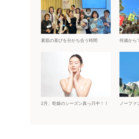
素肌の喜びを分かち合う時間
何歳から
2月、乾燥のシーズン真っ只中！！
ノーファ