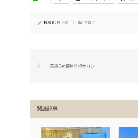
投稿者:
原 千晴
ブログ
美肌Get部in浦和サロン
関連記事