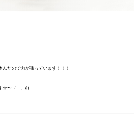
休んだので力が漲っています！！！
す☆〜（ゝ。∂）