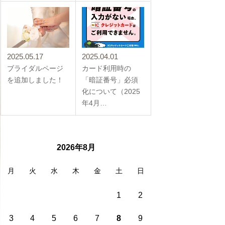
2025.05.17
2025.04.01
ブライダルページ
カード利用時の
を追加しました！
「暗証番号」必須
化について（2025
年4月…
2026年8月
月
火
水
木
金
土
日
1
2
3
4
5
6
7
8
9